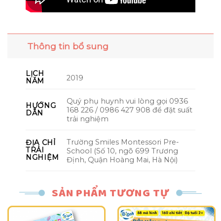
Thông tin bổ sung
LỊCH
2019
NĂM
Quý phụ huynh vui lòng gọi 0936
HƯỚNG
168 226 / 0986 427 908 để đặt suất
DẪN
trải nghiệm
Trường Smiles Montessori Pre-
ĐỊA CHỈ
TRẢI
School (Số 10, ngõ 699 Trương
NGHIỆM
Định, Quận Hoàng Mai, Hà Nội)
SẢN PHẨM TƯƠNG TỰ