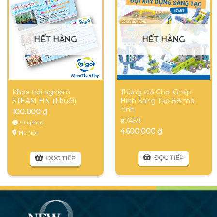
HẾT HÀNG
HẾT HÀNG
Khóa trải nghiệm
Thùng Đồ Chơi Ghép
STEAM HN (1 buổi)
Hình Sáng Tạo 88 mô
hình
100.000
₫
#7459
90 phút
4.600.000
₫
Hà Nội
ĐỌC TIẾP
ĐỌC TIẾP