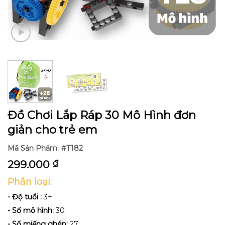
Đồ Chơi Lắp Ráp 30 Mô Hình đơn
giản cho trẻ em
Mã Sản Phẩm:
#T182
299.000
₫
Phân loại:
- Độ tuổi :
3+
- Số mô hình:
30
- Số miếng ghép:
27