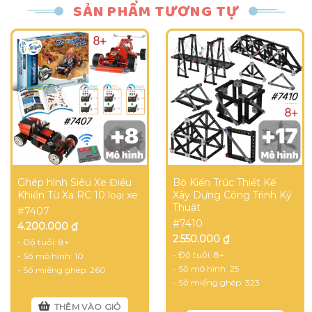
SẢN PHẨM TƯƠNG TỰ
Ghép hình Siêu Xe Điều
Bộ Kiến Trúc Thiết Kế
Khiển Từ Xa RC 10 loại xe
Xây Dựng Công Trình Kỹ
Thuật
#7407
#7410
4.200.000
₫
2.550.000
₫
- Độ tuổi:
8+
- Độ tuổi:
8+
- Số mô hình:
10
- Số mô hình:
25
- Số miếng ghép:
260
- Số miếng ghép:
323
THÊM VÀO GIỎ