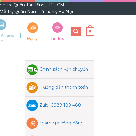
ờng 14, Quận Tân Bình, TP.HCM.
ễ Trì, Quận Nam Từ Liêm, Hà Nội.
0
 Videos
Đại lý
Tin tức
n
Chính sách vận chuyển
Hướng dẫn thanh toán
Zalo: 0989 189 480
Tham gia cộng đồng