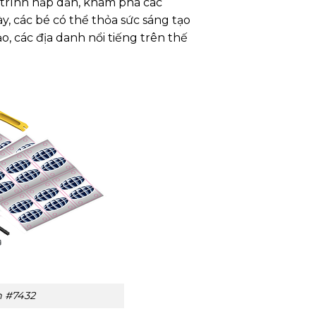
 trình hấp dẫn, khám phá các
ác bé có thể thỏa sức sáng tạo
tạo, các địa danh nổi tiếng trên thế
h #7432