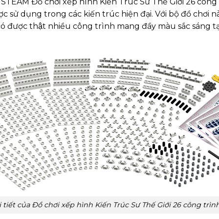
ộ STEAM Đồ chơi xếp hình Kiến Trúc Sư Thế Giới 26 công
ử dụng trong các kiến trúc hiện đại. Với bộ đồ chơi này, c
ó được thật nhiều công trình mang đầy màu sắc sáng 
i tiết của Đồ chơi xếp hình Kiến Trúc Sư Thế Giới 26 công trìn