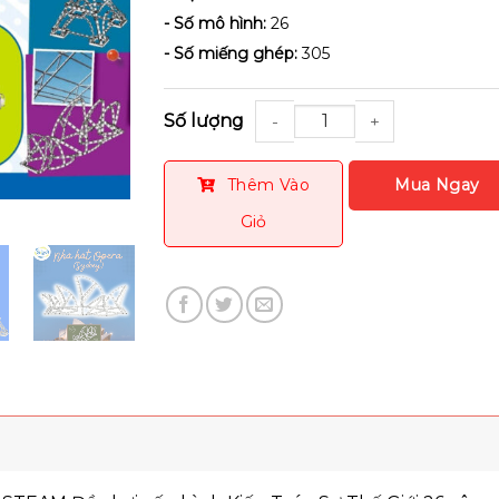
- Số mô hình:
26
- Số miếng ghép:
305
Số lượng
Thêm Vào
Giỏ