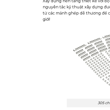
Xây dựng nền tảng thiết kế với b
nguyên tắc kỹ thuật xây dựng được s
từ các mảnh ghép dễ thương để c
giới!
305 ch