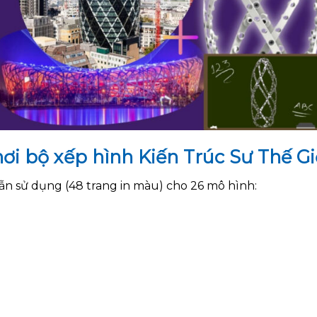
ơi bộ xếp hình Kiến Trúc Sư Thế Giớ
n sử dụng (48 trang in màu) cho 26 mô hình: