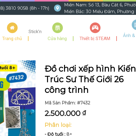
Miền Nam: Số 13, Bàu Cát 6, Phư
8) 3810 9058 (8h - 17h)
Miền Bắc: 30 Miếu Đầm, Phường M
Stick’n
Ảnh &
Trang chủ
Cửa hàng
Thiết bị STEAM
Đồ chơi xếp hình Kiế
Trúc Sư Thế Giới 26
công trình
Mã Sản Phẩm:
#7432
2.500.000
₫
Phân loại:
- Độ tuổi :
8+