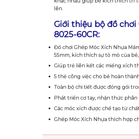
khác nhau giúp bé kích thích trí
lên.
Giới thiệu bộ đồ chơ
8025-60CR:
Đồ chơi Ghép Móc Xích Nhựa Mầm N
55mm, kích thích sự tò mò của b
Giúp trẻ liên kết các miếng xích t
5 thẻ công việc cho bé hoàn thàn
Toàn bộ chi tiết được đóng gói tr
Phát triển cơ tay, nhận thức phân 
Các móc xích được chế tạo từ chất
Ghép Móc Xích Nhựa thích hợp cho