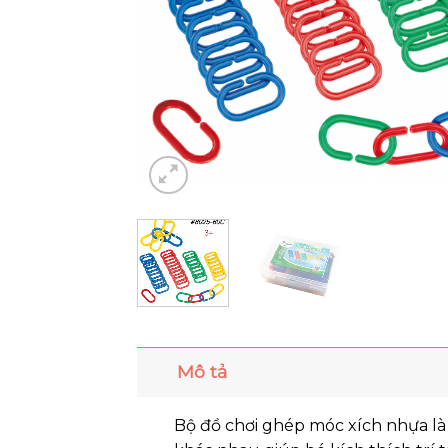
Mô tả
Bộ đồ chơi ghép móc xích nhựa là 