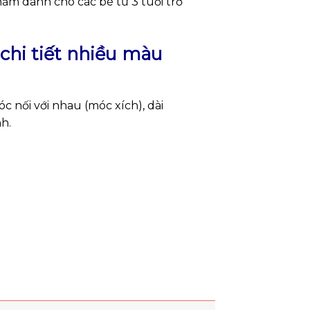
ẩm dành cho các bé từ 3 tuổi trở
chi tiết nhiều màu
nối với nhau (móc xích), dài
h.