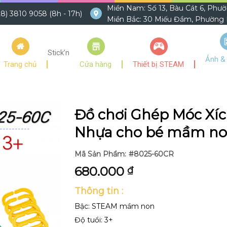
Miền Nam: Số 13, Bàu Cát 6, Phư
8) 3810 9058 (8h - 17h)
Miền Bắc: 30 Miếu Đầm, Phường M
Stick’n
Ảnh &
Trang chủ
Cửa hàng
Thiết bị STEAM
Đồ chơi Ghép Móc Xí
Nhựa cho bé mầm n
Mã Sản Phẩm:
#8025-60CR
680.000
₫
Thông tin :
Bậc: STEAM mầm non
Độ tuổi: 3+