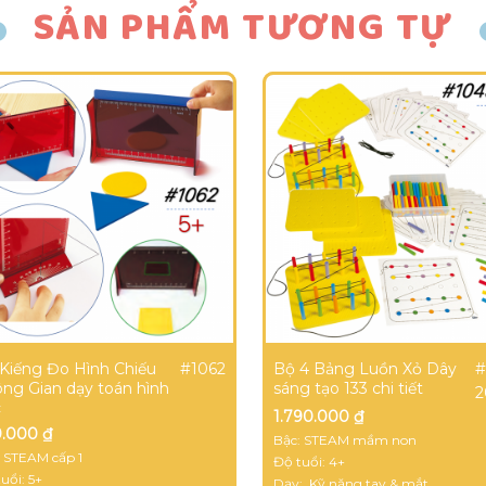
SẢN PHẨM TƯƠNG TỰ
#1062
#
Kiếng Đo Hình Chiếu
Bộ 4 Bảng Luồn Xỏ Dây
ng Gian dạy toán hình
sáng tạo 133 chi tiết
2
c
1.790.000
₫
0.000
₫
Bậc: STEAM mầm non
: STEAM cấp 1
Độ tuổi: 4+
uổi: 5+
Dạy: Kỹ năng tay & mắt