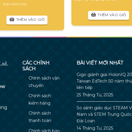
: Toán hình học
THÊM VÀO GIỎ
THÊM VÀO GIỎ
CÁC CHÍNH
BÀI VIẾT MỚI NHẤT
SÁCH
Gigo giành giải HolonIQ 2
Chính sách vận
Taiwan EdTech 50 năm thứ
chuyển
ew
liên tiếp
25 Tháng Tư, 2025
Chính sách
kiểm hàng
ường
So sánh giáo dục STEAM V
Chính sách
Nam và STEM Trung Quốc
thanh toán
Đài Loan
14 Tháng Tư, 2025
Chính sách bảo