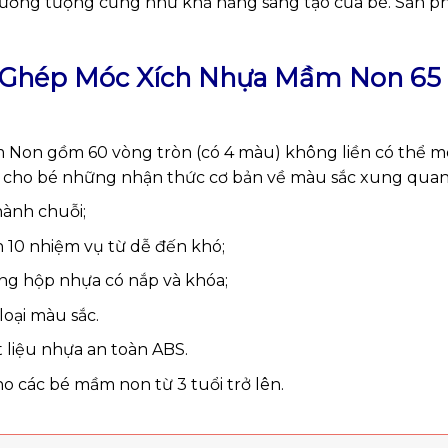
 tưởng tượng cũng như khả năng sáng tạo của bé. Sản ph
i Ghép Móc Xích Nhựa Mầm Non 65 
on gồm 60 vòng tròn (có 4 màu) không liền có thể móc 
é, cho bé những nhận thức cơ bản về màu sắc xung quan
hành chuỗi;
h 10 nhiệm vụ từ dễ đến khó;
ong hộp nhựa có nắp và khóa;
loại màu sắc.
 liệu nhựa an toàn ABS.
 các bé mầm non từ 3 tuổi trở lên.