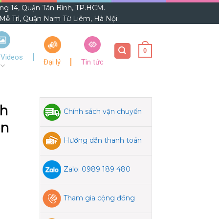
ờng 14, Quận Tân Bình, TP.HCM.
ễ Trì, Quận Nam Từ Liêm, Hà Nội.
0
 Videos
Đại lý
Tin tức
ch
Chính sách vận chuyển
on
Hướng dẫn thanh toán
Zalo: 0989 189 480
Tham gia cộng đồng