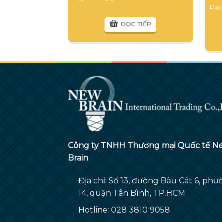
Dạy
ĐỌC TIẾP
Công ty TNHH Thương mại Quốc tế N
Brain
Địa chỉ: Số 13, đường Bàu Cát 6, ph
14, quận Tân Bình, TP.HCM
Hotline: 028 3810 9058