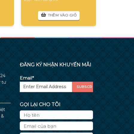
T
THÊM VÀO GIỎ
ĐĂNG KÝ NHẬN KHUYẾN MÃI
024
Email*
 tư
GỌI LẠI CHO TÔI
iệt
 &