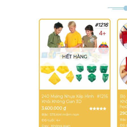
HẾT HÀNG
#1216
240 Miếng Nhựa Xếp Hình
Bộ 
Khối Không Gian 3D
Khô
họ
3.600.000
₫
29
Được xếp
Bậc: STEAM mầm non
hạng
5.00
5
Bậc
Độ tuổi: 4+
sao
Độ t
Dạy: Không gian