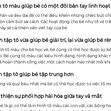
 tô màu giúp bé có một đôi bàn tay linh hoạt v
hắn và dẻo dai để có thể điều khiển những chiếc bút chì
còn cầm bút sai cách. Các hoạt động cho bé như tô vẽ tr
y sẽ cải thiện việc viết tay của bé.
 tập tô vừa giúp bé giải trí, lại vừa giúp bé r
nh tô màu cho bé học vẽ, bé cũng có thể học được sự ki
tạo. Bé cũng tô màu các kiểu hình dáng, hình dạng khác
ã hoàn thành công việc một cách hoàn hảo nhất mỗi kh
h tập tô giúp bé tập trung hơn
ọng và quý báu nhất mà bé có thể học được từ việc tô m
thiện sự phối hợp hài hòa giữa tay và mắt
é là gì, có thể là in hình tô màu các con vật, các bông