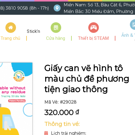
Miền Nam: Số 13, Bàu Cát 6, Phư
8) 3810 9058 (8h - 17h)
Miền Bắc: 30 Miếu Đầm, Phường M
Stick’n
Ảnh & 
Trang chủ
Cửa hàng
Thiết bị STEAM
Giấy can vẽ hình tô
màu chủ đề phương
tiện giao thông
Mã Vé:
#29028
320.000
₫
Thông tin vé:
Lịch trải nghiệm: