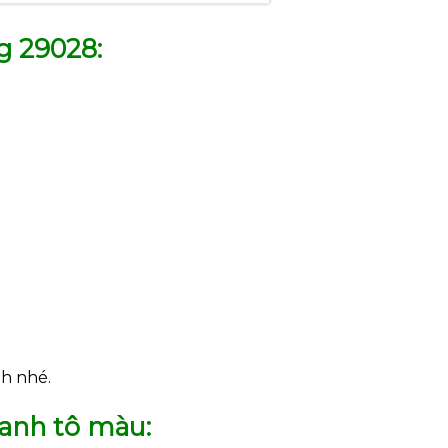
g 29028:
h nhé.
ranh tô màu: