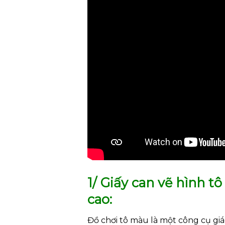
1/ Giấy can vẽ hình 
cao:
Đồ chơi tô màu là một công cụ gi