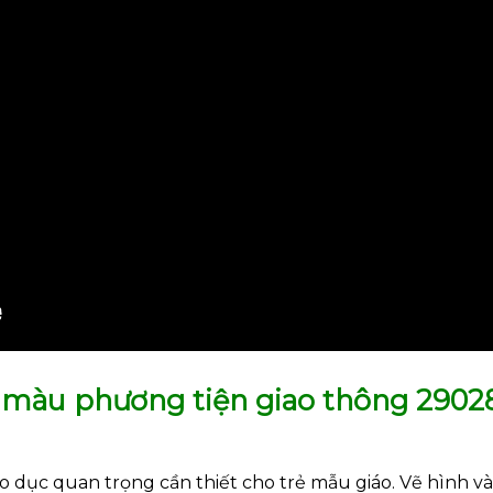
tô màu phương tiện giao thông 2902
áo dục quan trọng cần thiết cho trẻ mẫu giáo. Vẽ hình 