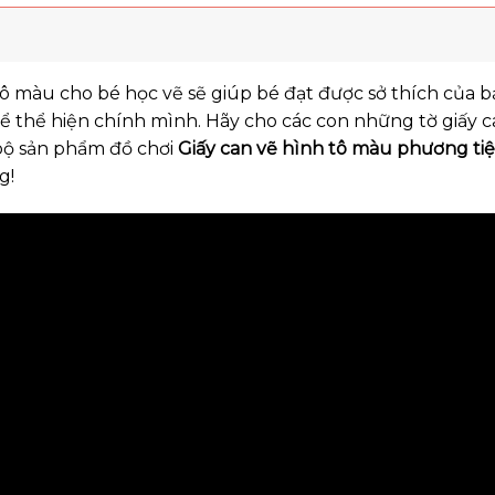
 màu cho bé học vẽ sẽ giúp bé đạt được sở thích của bả
để thể hiện chính mình. Hãy cho các con những tờ giấy c
bộ sản phẩm đồ chơi
Giấy can vẽ hình tô màu phương ti
g!