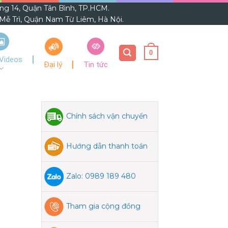
ờng 14, Quận Tân Bình, TP.HCM.
ễ Trì, Quận Nam Từ Liêm, Hà Nội.
0
Videos
Đại lý
Tin tức
Chính sách vận chuyển
Hướng dẫn thanh toán
Zalo: 0989 189 480
Tham gia cộng đồng