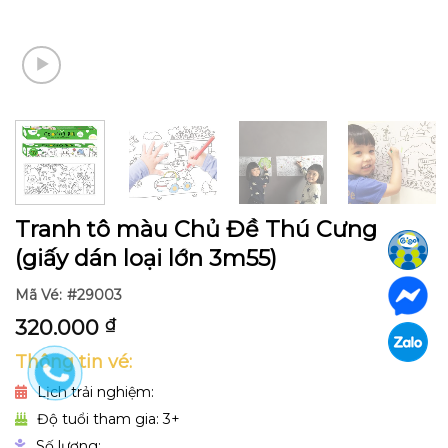
Tranh tô màu Chủ Đề Thú Cưng
(giấy dán loại lớn 3m55)
Mã Vé:
#29003
320.000
₫
Thông tin vé:
Lịch trải nghiệm:
Độ tuổi tham gia: 3+
Số lượng: