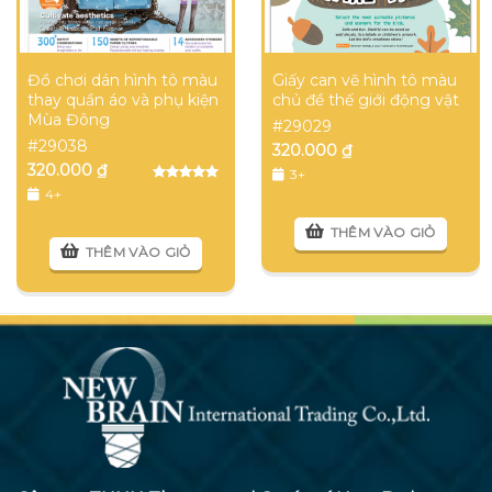
Đồ chơi dán hình tô màu
Giấy can vẽ hình tô màu
thay quần áo và phụ kiện
chủ đề thế giới động vật
Mùa Đông
#29029
#29038
320.000
₫
320.000
₫
3+
Được xếp
4+
hạng
5.00
5
sao
THÊM VÀO GIỎ
THÊM VÀO GIỎ